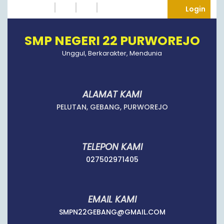
Skip
Instagram
Twitter
Tumblr
Facebook
Logi
Login
to
content
SMP NEGERI 22 PURWOREJO
Unggul, Berkarakter, Mendunia
ALAMAT KAMI
PELUTAN, GEBANG, PURWOREJO
TELEPON KAMI
027502971405
027502971405
EMAIL KAMI
SMPN22GEBANG
SMPN22GEBANG@GMAIL.COM