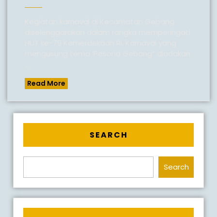
NEGERI
22
Kegiatan karnaval di Kecamatan Gebang
diselenggarakan dalam rangka memperingati
PURWORE
HUT ke-79 Kemerdekaan RI. Karnaval yang
SEMARA
mengusung tema ‘Pesona Gebang” diadakan
KARNAV
...
KECAMA
Read
Read More
GEBANG
More
SEARCH
Search