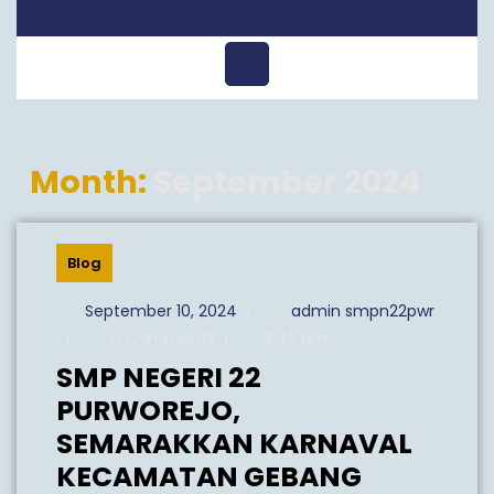
Open
Menu
Month:
September 2024
Blog
September
September 10, 2024
|
admin smpn22pwr
10,
admin
|
0 Comments
|
2:43 pm
2024
smpn22pwr
SMP NEGERI 22
PURWOREJO,
SEMARAKKAN KARNAVAL
SMP
KECAMATAN GEBANG