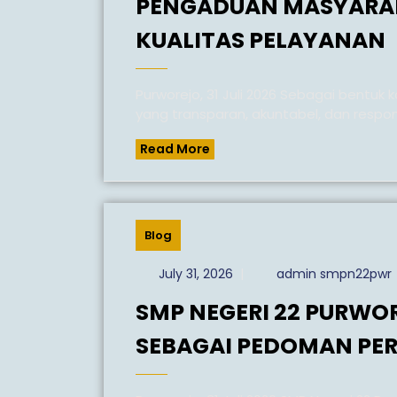
PENGADUAN MASYARA
KUALITAS PELAYANAN
Purworejo, 31 Juli 2026 Sebagai bentuk komitmen dalam mewujudkan tata kelola sekolah
yang transparan, akuntabel, dan respon
Read
Read More
More
Blog
July
July 31, 2026
|
admin smpn22pwr
31,
SMP NEGERI 22 PURWO
2026
SEBAGAI PEDOMAN PE