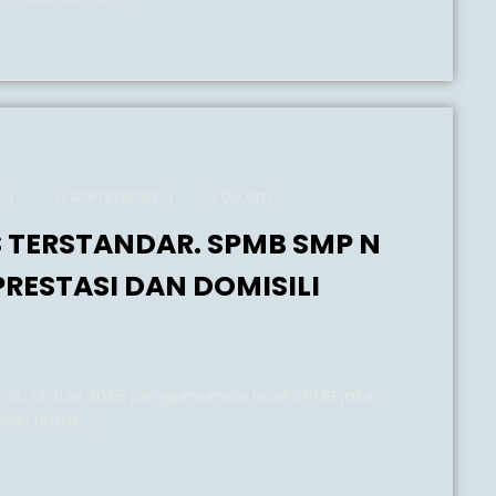
RAN
26
admin
|
0 Comments
|
2:00 am
smpn22pwr
S TERSTANDAR. SPMB SMP N
RESTASI DAN DOMISILI
APLAH
K
ANDAR.
ah untuk ...