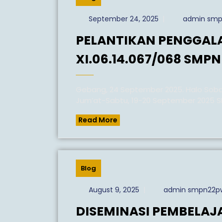
KE
7
September
September 24, 2025
|
admin smp
24,
PELANTIKAN PENGGAL
2025
XI.06.14.067/068 SMP
Gebang, 24 September 2025. Halo Sobat Sperolik! Beberapa hari yang lalu, tepatnya hari
Jum’at-Sabtu, 19-20 September 2025 SMP
Read
Read More
More
Blog
August
August 9, 2025
|
admin smpn22p
9,
DISEMINASI PEMBELA
2025