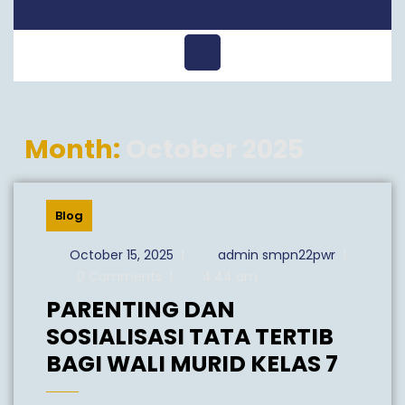
Open
Menu
Month:
October 2025
Blog
October
admin
October 15, 2025
|
admin smpn22pwr
|
15,
smpn22pw
0 Comments
|
4:44 am
2025
PARENTING DAN
SOSIALISASI TATA TERTIB
PARE
BAGI WALI MURID KELAS 7
DAN