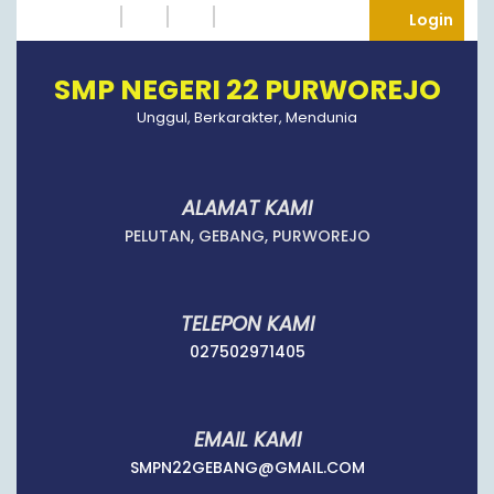
Skip
Instagram
Twitter
Tumblr
Facebook
Logi
Login
to
content
SMP NEGERI 22 PURWOREJO
Unggul, Berkarakter, Mendunia
ALAMAT KAMI
PELUTAN, GEBANG, PURWOREJO
TELEPON KAMI
027502971405
027502971405
EMAIL KAMI
SMPN22GEBANG
SMPN22GEBANG@GMAIL.COM