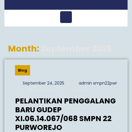
Open
Menu
Month:
September 2025
Blog
September
September 24, 2025
|
admin smpn22pwr
24,
admin
|
0 Comments
|
4:36 am
2025
smpn22pwr
PELANTIKAN PENGGALANG
BARU GUDEP
XI.06.14.067/068 SMPN 22
PELANTIKAN
PURWOREJO