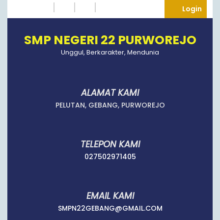
Skip
Instagram
Twitter
Tumblr
Facebook
Logi
Login
to
content
SMP NEGERI 22 PURWOREJO
Unggul, Berkarakter, Mendunia
ALAMAT KAMI
PELUTAN, GEBANG, PURWOREJO
TELEPON KAMI
027502971405
027502971405
EMAIL KAMI
SMPN22GEBANG
SMPN22GEBANG@GMAIL.COM