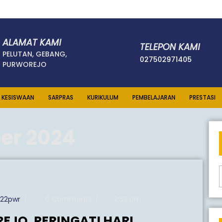
ALAMAT KAMI
TELEPON KAMI
PELUTAN, GEBANG,
0275029
027502971405
PURWOREJO
KESISWAAN
SARPRAS
KURIKULUM
PEMBELAJARAN
PRESTASI
er 2024
admin
22pwr
|
0 Comments
|
2:53 pm
smpn22pwr
EJO, PERINGATI HARI