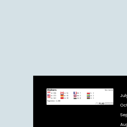
A
Jul
Oc
Se
Au