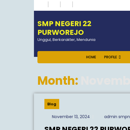
Skip
Instagram
Twitter
Tumblr
Facebook
to
content
SMP NEGERI 22
PURWOREJO
Unggul, Berkarakter, Mendunia
HOME
PROFILE
Month:
Novemb
Blog
November
November 13, 2024
|
admin smpn
13,
SMP NEGERI 22 PURWOR
2024