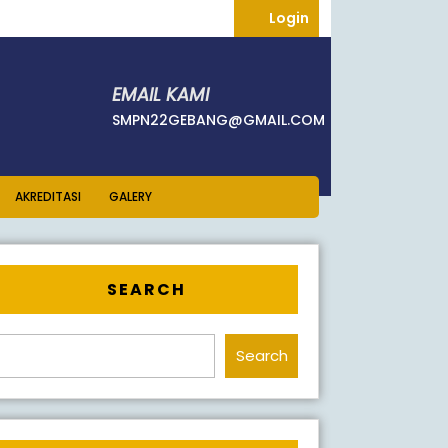
Login
Login
EMAIL KAMI
71405
SMPN22GEBANG
SMPN22GEBANG@GMAIL.COM
AKREDITASI
GALERY
SEARCH
Search