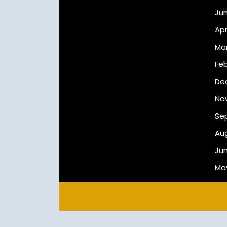
Ju
Apr
Ma
Feb
De
No
Se
Au
Ju
Ma