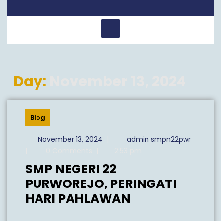
Open
Menu
Day:
November 13, 2024
Blog
November
admin
November 13, 2024
|
admin smpn22pwr
13,
smpn22
|
0 Comments
|
2:53 pm
2024
SMP NEGERI 22
PURWOREJO, PERINGATI
SMP
HARI PAHLAWAN
NEGERI