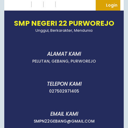
Skip
Instagram
Twitter
Tumblr
Facebook
Logi
Login
to
content
SMP NEGERI 22 PURWOREJO
Unggul, Berkarakter, Mendunia
ALAMAT KAMI
PELUTAN, GEBANG, PURWOREJO
TELEPON KAMI
027502971405
027502971405
EMAIL KAMI
SMPN22GEBANG
SMPN22GEBANG@GMAIL.COM