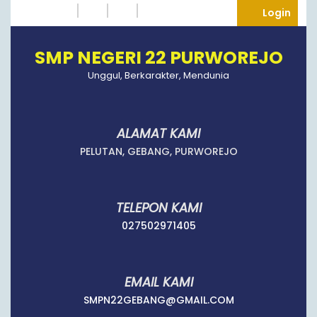
Skip
Instagram
Twitter
Tumblr
Facebook
Logi
Login
to
content
SMP NEGERI 22 PURWOREJO
Unggul, Berkarakter, Mendunia
ALAMAT KAMI
PELUTAN, GEBANG, PURWOREJO
TELEPON KAMI
027502971405
027502971405
EMAIL KAMI
SMPN22GEBANG
SMPN22GEBANG@GMAIL.COM