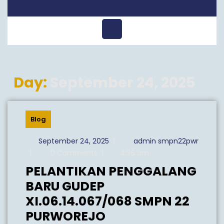
Open
Menu
Day:
September 24, 2025
Blog
September
September 24, 2025
|
admin smpn22pwr
24,
admin
|
0 Comments
|
4:36 am
2025
smpn22pwr
PELANTIKAN PENGGALANG
BARU GUDEP
XI.06.14.067/068 SMPN 22
PELANTIKAN
PURWOREJO