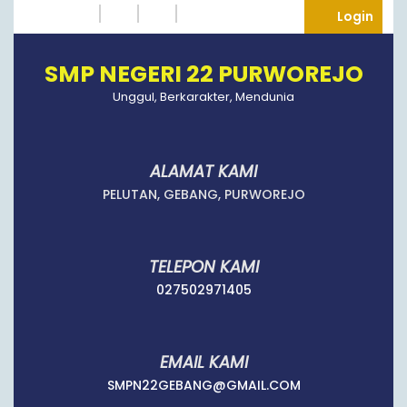
Skip
Instagram
Twitter
Tumblr
Facebook
Logi
Login
to
content
SMP NEGERI 22 PURWOREJO
Unggul, Berkarakter, Mendunia
ALAMAT KAMI
PELUTAN, GEBANG, PURWOREJO
TELEPON KAMI
027502971405
027502971405
EMAIL KAMI
SMPN22GEBANG
SMPN22GEBANG@GMAIL.COM