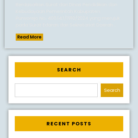
PURWO
Berdasarkan Surat dari Dinas Pendidikan dan
Kebudayaan Pemerintah Kabupaten
MEMPER
Purworejo No. 400.14.1/1910/2024 yang merujuk
HARI
pada Surat Edaran dari Sekretariat Daerah ...
LAHIR
Read
Read More
PANCAS
More
1
JUNI
2024
SEARCH
Search
RECENT POSTS