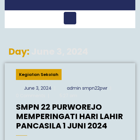
Open
Menu
Day:
June 3, 2024
Kegiatan Sekolah
June
admin
June 3, 2024
|
admin smpn22pwr
|
3,
smpn22pwr
0 Comments
|
5:27 am
2024
SMPN 22 PURWOREJO
MEMPERINGATI HARI LAHIR
SMPN
PANCASILA 1 JUNI 2024
22