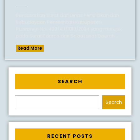
22
PURWO
Berdasarkan Surat dari Dinas Pendidikan dan
Kebudayaan Pemerintah Kabupaten
MEMPER
Purworejo No. 400.14.1/1910/2024 yang merujuk
HARI
pada Surat Edaran dari Sekretariat Daerah ...
LAHIR
Read
Read More
PANCAS
More
1
JUNI
2024
SEARCH
Search
RECENT POSTS