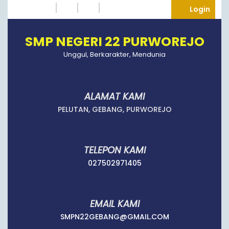
Skip
Instagram
Twitter
Tumblr
Facebook
Logi
Login
to
content
SMP NEGERI 22 PURWOREJO
Unggul, Berkarakter, Mendunia
ALAMAT KAMI
PELUTAN, GEBANG, PURWOREJO
TELEPON KAMI
027502971405
027502971405
EMAIL KAMI
SMPN22GEBANG
SMPN22GEBANG@GMAIL.COM