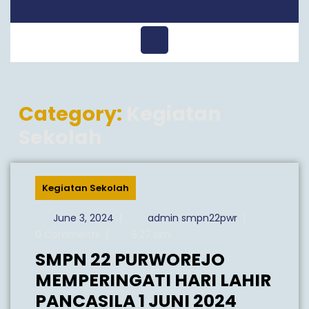
Open
Menu
Category:
Kegiatan
Sekolah
Kegiatan Sekolah
June
admin
June 3, 2024
|
admin smpn22pwr
|
3,
smpn22pwr
0 Comments
|
5:27 am
2024
SMPN 22 PURWOREJO
MEMPERINGATI HARI LAHIR
SMPN
PANCASILA 1 JUNI 2024