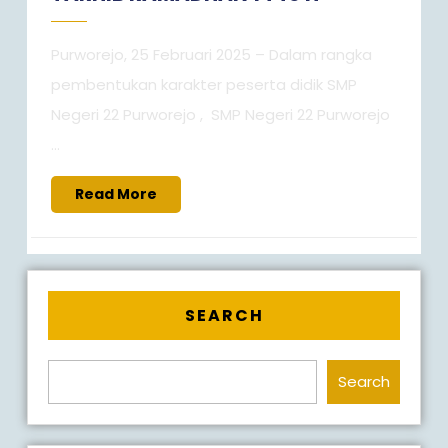
Purworejo, 25 Februari 2025 – Dalam rangka
pembentukan karakter peserta didik SMP
Negeri 22 Purworejo , SMP Negeri 22 Purworejo
...
Read
Read More
More
SEARCH
Search