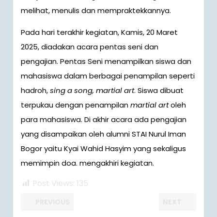
melihat, menulis dan mempraktekkannya.
Pada hari terakhir kegiatan, Kamis, 20 Maret
2025, diadakan acara pentas seni dan
pengajian. Pentas Seni menampilkan siswa dan
mahasiswa dalam berbagai penampilan seperti
hadroh,
sing a song, martial art
. Siswa dibuat
terpukau dengan penampilan
martial art
oleh
para mahasiswa. Di akhir acara ada pengajian
yang disampaikan oleh alumni STAI Nurul Iman
Bogor yaitu Kyai Wahid Hasyim yang sekaligus
memimpin doa. mengakhiri kegiatan.
Post Views:
135
Post
Previous
Next
PREVIOUS
NEXT
post:
post: