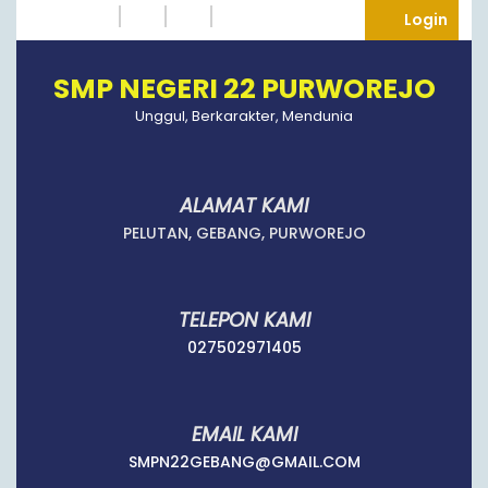
Skip
Instagram
Twitter
Tumblr
Facebook
Logi
Login
to
content
SMP NEGERI 22 PURWOREJO
Unggul, Berkarakter, Mendunia
ALAMAT KAMI
PELUTAN, GEBANG, PURWOREJO
TELEPON KAMI
027502971405
027502971405
EMAIL KAMI
SMPN22GEBANG
SMPN22GEBANG@GMAIL.COM