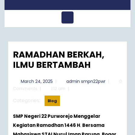
Open
Menu
RAMADHAN BERKAH,
ILMU BERTAMBAH
March
admin
March 24, 2025
|
admin smpn22pwr
|
0
24,
smpn22pwr
Comments
|
1:12 am
|
2025
Categories:
Blog
SMP Negeri 22 Purworejo Menggelar
Kegiatan Ramadhan 1446 H
.
Bersama
Mahasiswa STAI Nurul Iman Parung, Bogor
.